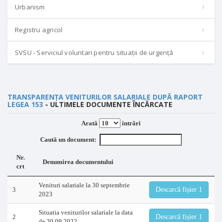
Urbanism
Registru agricol
SVSU - Serviciul voluntari pentru situații de urgență
TRANSPARENȚA VENITURILOR SALARIALE DUPĂ RAPORT
LEGEA 153
- ULTIMELE DOCUMENTE ÎNCĂRCATE
Arată
intrări
Caută un document:
Nr.
Denumirea documentului
crt
Venituri salariale la 30 septembrie
3
Descarcă fișier 1
2023
Situatia veniturilor salariale la data
2
Descarcă fișier 1
de 30.09.2022