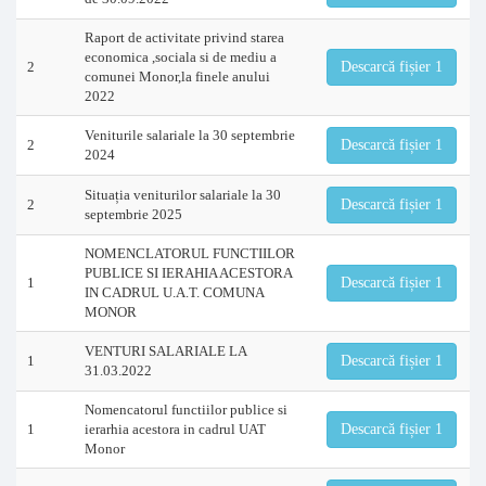
Raport de activitate privind starea
economica ,sociala si de mediu a
2
Descarcă fișier 1
comunei Monor,la finele anului
2022
Veniturile salariale la 30 septembrie
2
Descarcă fișier 1
2024
Situația veniturilor salariale la 30
2
Descarcă fișier 1
septembrie 2025
NOMENCLATORUL FUNCTIILOR
PUBLICE SI IERAHIA ACESTORA
1
Descarcă fișier 1
IN CADRUL U.A.T. COMUNA
MONOR
VENTURI SALARIALE LA
1
Descarcă fișier 1
31.03.2022
Nomencatorul functiilor publice si
1
ierarhia acestora in cadrul UAT
Descarcă fișier 1
Monor