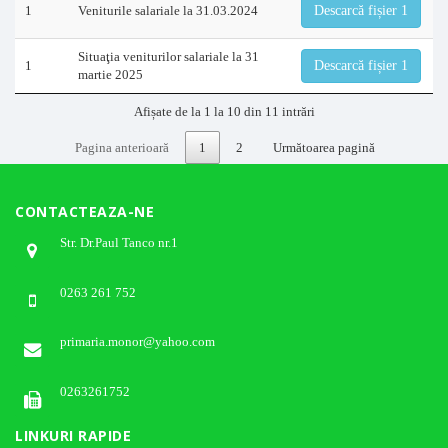
1
Veniturile salariale la 31.03.2024
Descarcă fișier 1
Situaţia veniturilor salariale la 31
1
Descarcă fișier 1
martie 2025
Afișate de la 1 la 10 din 11 intrări
Pagina anterioară
1
2
Următoarea pagină
CONTACTEAZA-NE
Str. Dr.Paul Tanco nr.1
0263 261 752
primaria.monor@yahoo.com
0263261752
LINKURI RAPIDE